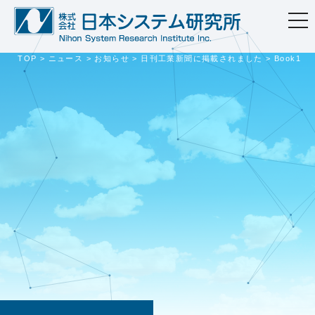
togg
navi
TOP
>
ニュース
>
お知らせ
>
日刊工業新聞に掲載されました
>
Book1