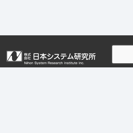
神奈川県川崎市中原区下小田中5-11-21
東計電算中原ビル1F
TEL：044-740-3351 FAX：044-740-3352
サイトマップ
プライバシーポリシー
サイトポリシー