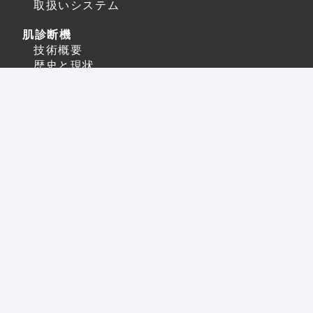
取扱いシステム
肌診断機
技術概要
歴史と現状
神奈川県川崎市中原区下小田中5-11-21
東計電算中原ビル1F
TEL：044-740-3351 FAX：044-740-3352