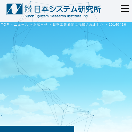
togg
navi
TOP
>
ニュース
>
お知らせ
>
日刊工業新聞に掲載されました
>
20140416