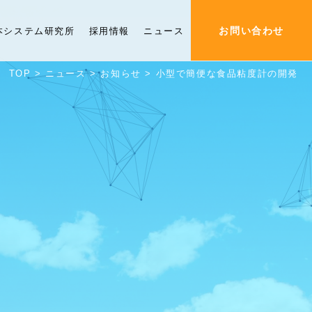
お問い合わせ
本システム研究所
採用情報
ニュース
TOP
>
ニュース
>
お知らせ
>
小型で簡便な食品粘度計の開発