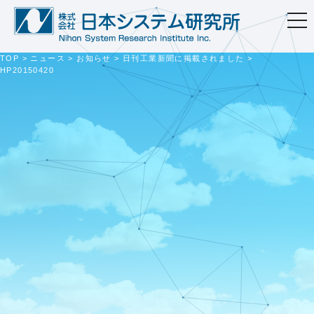
togg
navi
TOP
>
ニュース
>
お知らせ
>
日刊工業新聞に掲載されました
>
HP20150420