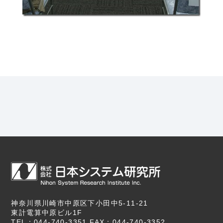
神奈川県川崎市中原区下小田中5-11-21
東計電算中原ビル1F
TEL：044-740-3351 FAX：044-740-3352