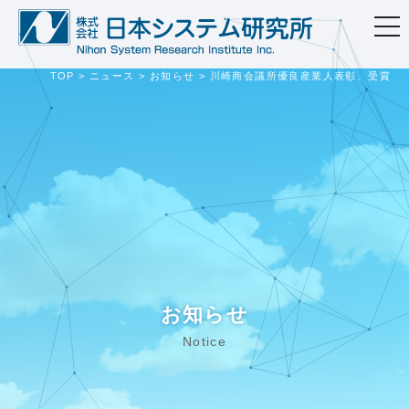
togg
navi
TOP
>
ニュース
>
お知らせ
>
川崎商会議所優良産業人表彰、受賞
お知らせ
Notice