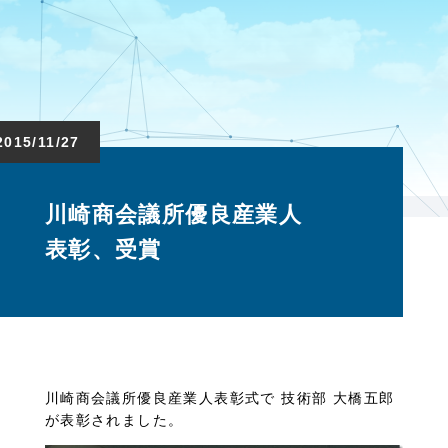
2015/11/27
川崎商会議所優良産業人
表彰、受賞
川崎商会議所優良産業人表彰式で 技術部 大橋五郎
が表彰されました。