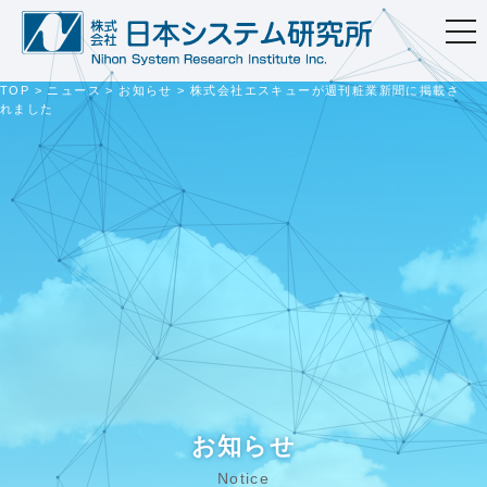
togg
navi
TOP
>
ニュース
>
お知らせ
>
株式会社エスキューが週刊粧業新聞に掲載さ
れました
お知らせ
Notice