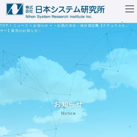
togg
navi
TOP
>
ニュース
>
お知らせ
>
～お肌の水分・油分測定機【ナチュラルセン
サー】販売のお知らせ～
お知らせ
Notice