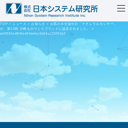
togg
navi
TOP
>
ニュース
>
お知らせ
>
お肌の水分油分計「ナチュラルセンサー」
が、第13回 川崎ものづくりブランドに認定されました。
>
ed0581ed84fed04a4ec0eb9a120fb5a3