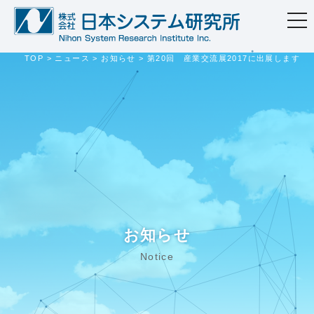
togg
navi
TOP
>
ニュース
>
お知らせ
>
第20回 産業交流展2017に出展します
お知らせ
Notice