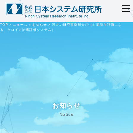
togg
navi
TOP
>
ニュース
>
お知らせ
>
過去の研究事例紹介①（血流新生評価によ
る、ケロイド治癒評価システム）
お知らせ
Notice