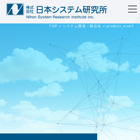
togg
navi
TOP
>
システム開発・製品化
>
product_icon2